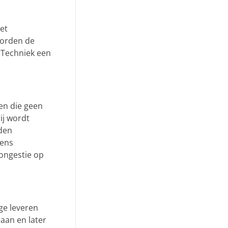
et
 worden de
M Techniek een
en die geen
ij wordt
rden
dens
ongestie op
ge leveren
laan en later