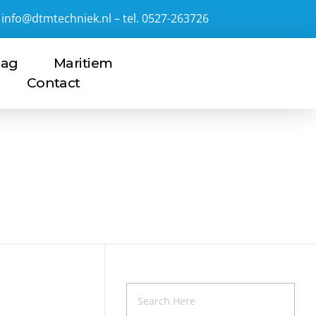
info@dtmtechniek.nl – tel. 0527-263726
lag
Maritiem
Contact