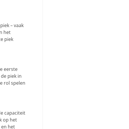
piek – vaak
an het
e piek
de eerste
 de piek in
e rol spelen
e capaciteit
k op het
 en het