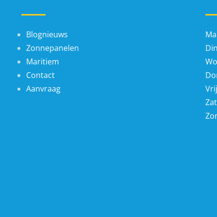
Blognieuws
Ma
Zonnepanelen
Di
Maritiem
Wo
Contact
Do
Aanvraag
Vri
Za
Zo