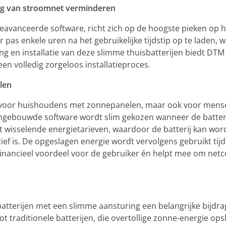
ing van stroomnet verminderen
geavanceerde software, richt zich op de hoogste pieken op h
r pas enkele uren na het gebruikelijke tijdstip op te laden,
ng en installatie van deze slimme thuisbatterijen biedt DT
en volledig zorgeloos installatieproces.
len
mst voor huishoudens met zonnepanelen, maar ook voor mens
 ingebouwde software wordt slim gekozen wanneer de batter
 wisselende energietarieven, waardoor de batterij kan wo
ief is. De opgeslagen energie wordt vervolgens gebruikt tij
inancieel voordeel voor de gebruiker én helpt mee om netc
tterijen met een slimme aansturing een belangrijke bijdra
ot traditionele batterijen, die overtollige zonne-energie ops